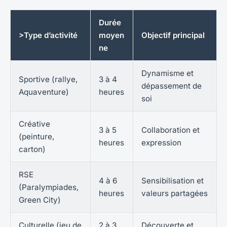
Durée
>Type d’activité
moyen
Objectif principal
ne
Dynamisme et
Sportive (rallye,
3 à 4
dépassement de
Aquaventure)
heures
soi
Créative
3 à 5
Collaboration et
(peinture,
heures
expression
carton)
RSE
4 à 6
Sensibilisation et
(Paralympiades,
heures
valeurs partagées
Green City)
Culturelle (jeu de
2 à 3
Découverte et