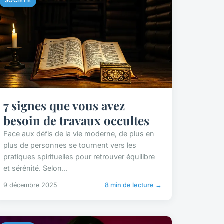
SOCIÉTÉ
7 signes que vous avez
besoin de travaux occultes
Face aux défis de la vie moderne, de plus en
plus de personnes se tournent vers les
pratiques spirituelles pour retrouver équilibre
et sérénité. Selon...
9 décembre 2025
8 min de lecture →