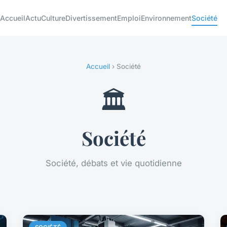
Accueil
Actu
Culture
Divertissement
Emploi
Environnement
Société
Accueil
› Société
🏛️
Société
Société, débats et vie quotidienne