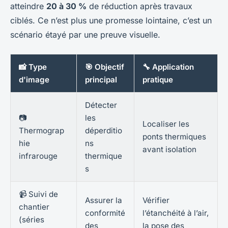
atteindre
20 à 30 %
de réduction après travaux
ciblés. Ce n’est plus une promesse lointaine, c’est un
scénario étayé par une preuve visuelle.
📸 Type
🎯 Objectif
🔧 Application
d'image
principal
pratique
Détecter
📷
les
Localiser les
Thermograp
déperditio
ponts thermiques
hie
ns
avant isolation
infrarouge
thermique
s
📹 Suivi de
Assurer la
Vérifier
chantier
conformité
l’étanchéité à l’air,
(séries
des
la pose des