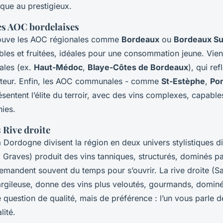
que au prestigieux.
des AOC bordelaises
rouve les AOC régionales comme
Bordeaux
ou
Bordeaux Su
les et fruitées, idéales pour une consommation jeune. Vien
ales (ex.
Haut-Médoc
,
Blaye-Côtes de Bordeaux
), qui ref
ecteur. Enfin, les AOC communales - comme
St-Estèphe
,
Po
sentent l’élite du terroir, avec des vins complexes, capables 
nies.
 Rive droite
 Dordogne divisent la région en deux univers stylistiques dis
Graves) produit des vins tanniques, structurés, dominés pa
emandent souvent du temps pour s’ouvrir. La rive droite (Sa
argileuse, donne des vins plus veloutés, gourmands, dominé
 question de qualité, mais de préférence : l’un vous parle 
lité.