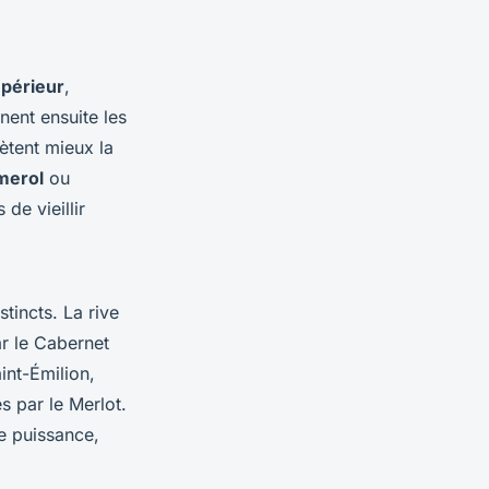
périeur
,
nent ensuite les
lètent mieux la
merol
ou
de vieillir
tincts. La rive
r le Cabernet
int-Émilion,
s par le Merlot.
de puissance,