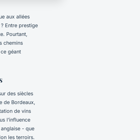
ue aux allées
 ? Entre prestige
te. Pourtant,
es chemins
 ce géant
s
ur des siècles
le de Bordeaux,
tation de vins
us l’influence
 anglaise - que
n les terroirs.