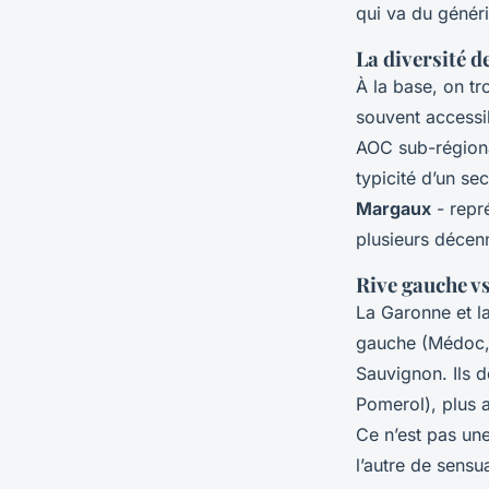
qui va du généri
La diversité 
À la base, on t
souvent accessib
AOC sub-région
typicité d’un s
Margaux
- repré
plusieurs décen
Rive gauche vs
La Garonne et la
gauche (Médoc, 
Sauvignon. Ils d
Pomerol), plus 
Ce n’est pas une
l’autre de sensua