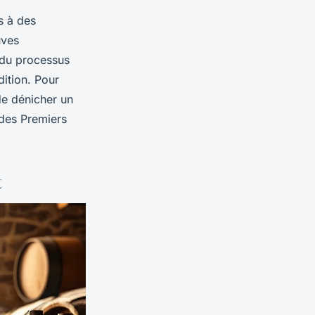
s à des
uves
e du processus
dition. Pour
 de dénicher un
 des Premiers
t