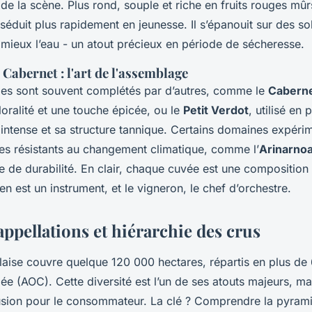
de la scène. Plus rond, souple et riche en fruits rouges mûrs
éduit plus rapidement en jeunesse. Il s’épanouit sur des sol
t mieux l’eau - un atout précieux en période de sécheresse.
e Cabernet : l'art de l'assemblage
es sont souvent complétés par d’autres, comme le
Caberne
floralité et une touche épicée, ou le
Petit Verdot
, utilisé en 
intense et sa structure tannique. Certains domaines expéri
s résistants au changement climatique, comme l’
Arinarno
 de durabilité. En clair, chaque cuvée est une composition 
 est un instrument, et le vigneron, le chef d’orchestre.
ppellations et hiérarchie des crus
laise couvre quelque 120 000 hectares, répartis en plus de 
lée (AOC). Cette diversité est l’un de ses atouts majeurs, ma
sion pour le consommateur. La clé ? Comprendre la pyram