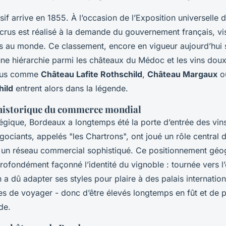
sif arrive en 1855. À l’occasion de l’Exposition universelle d
crus est réalisé à la demande du gouvernement français, vi
ins au monde. Ce classement, encore en vigueur aujourd’hui 
 une hiérarchie parmi les châteaux du Médoc et les vins dou
Crus comme
Château Lafite Rothschild
,
Château Margaux
o
ild
entrent alors dans la légende.
historique du commerce mondial
atégique, Bordeaux a longtemps été la porte d’entrée des vin
ociants, appelés "les Chartrons", ont joué un rôle central d
t un réseau commercial sophistiqué. Ce positionnement géo
ofondément façonné l’identité du vignoble : tournée vers l’
n a dû adapter ses styles pour plaire à des palais internatio
es de voyager - donc d’être élevés longtemps en fût et de 
de.