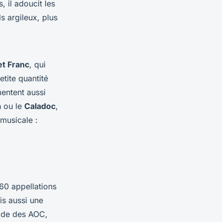
, il adoucit les
s argileux, plus
t Franc
, qui
petite quantité
mentent aussi
a
ou le
Caladoc
,
musicale :
60 appellations
is aussi une
ide des AOC,