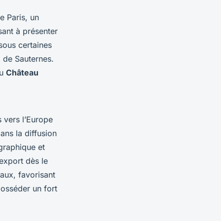
e Paris, un
sant à présenter
sous certaines
x de Sauternes.
u
Château
s vers l’Europe
ans la diffusion
graphique et
export dès le
naux, favorisant
posséder un fort