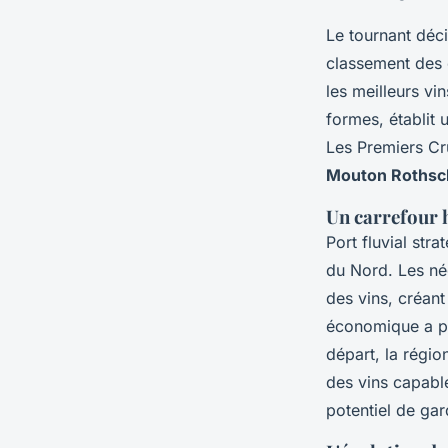
Le tournant déci
classement des 
les meilleurs v
formes, établit
Les Premiers 
Mouton Rothsch
Un carrefour 
Port fluvial str
du Nord. Les nég
des vins, créan
économique a pr
départ, la régio
des vins capabl
potentiel de gar