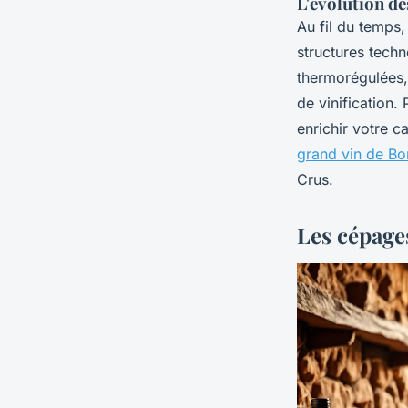
L'évolution d
Au fil du temps,
structures tech
thermorégulées, 
de vinification.
enrichir votre c
grand vin de B
Crus.
Les cépage